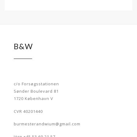
B&W
c/o Forsøgsstationen
Sønder Boulevard 81
1720 København V
CVR 40201440
burmesterandwium@gmail.com
Jörn +45 53 60 21 57